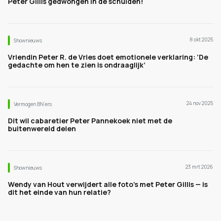
Peter Gillis gedwongen in de schulden!
8 okt 2025
Shownieuws
Vriendin Peter R. de Vries doet emotionele verklaring: ‘De
gedachte om hen te zien is ondraaglijk’
24 nov 2025
Vermogen BN’ers
Dit wil cabaretier Peter Pannekoek niet met de
buitenwereld delen
23 mrt 2026
Shownieuws
Wendy van Hout verwijdert alle foto’s met Peter Gillis — is
dit het einde van hun relatie?