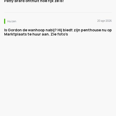
Patty Brard onthult hoe rijk ze is!
20 apr 2026
Huizen
Is Gordon de wanhoop nabij? Hij biedt zijn penthouse nu op
Marktplaats te huur aan. Zie foto’s