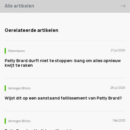
Alle artikelen
Gerelateerde artikelen
27 jul 2026
Shownieuws
Patty Brard durft niet te stoppen: bang om alles opnieuw
kwijt te raken
28 jul 2026
Vermogen BN’ers
Wijst dit op een aanstaand faillissement van Patty Brard?
1 feb 2025
Vermogen BN’ers