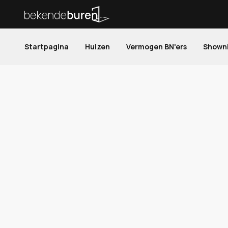
Startpagina
Huizen
Vermogen BN'ers
Shown