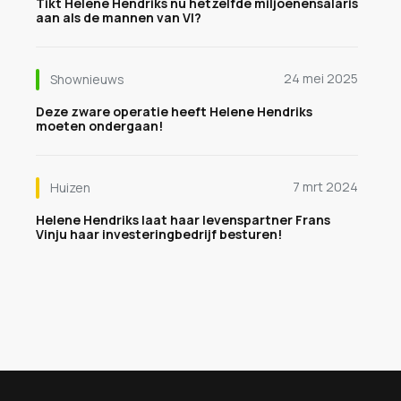
Tikt Hélène Hendriks nu hetzelfde miljoenensalaris
aan als de mannen van VI?
24 mei 2025
Shownieuws
Deze zware operatie heeft Helene Hendriks
moeten ondergaan!
7 mrt 2024
Huizen
Helene Hendriks laat haar levenspartner Frans
Vinju haar investeringbedrijf besturen!