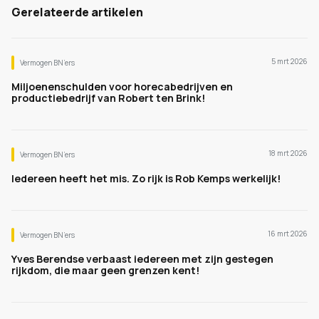
Gerelateerde artikelen
5 mrt 2026
Vermogen BN’ers
Miljoenenschulden voor horecabedrijven en
productiebedrijf van Robert ten Brink!
18 mrt 2026
Vermogen BN’ers
Iedereen heeft het mis. Zo rijk is Rob Kemps werkelijk!
16 mrt 2026
Vermogen BN’ers
Yves Berendse verbaast iedereen met zijn gestegen
rijkdom, die maar geen grenzen kent!