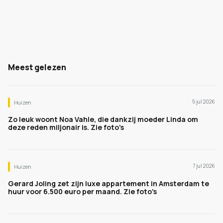
Meest gelezen
5 jul 2026
Huizen
Zo leuk woont Noa Vahle, die dankzij moeder Linda om
deze reden miljonair is. Zie foto's
7 jul 2026
Huizen
Gerard Joling zet zijn luxe appartement in Amsterdam te
huur voor 6.500 euro per maand. Zie foto's