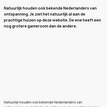
Natuurlijk houden ook bekende Nederlanders van
ontspanning. Je ziet het natuurlijk al aan de
prachtige huizen op deze website. De ene heeft een
nog grotere gameroom dan de andere.
Natuurlijk houden ook bekende Nederlanders van