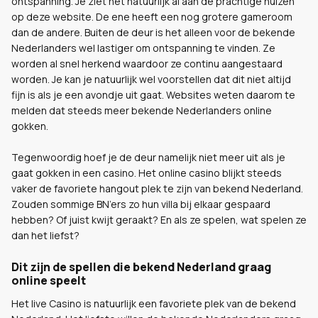
ontspanning. Je ziet het natuurlijk al aan de prachtige huizen
op deze website. De ene heeft een nog grotere gameroom
dan de andere. Buiten de deur is het alleen voor de bekende
Nederlanders wel lastiger om ontspanning te vinden. Ze
worden al snel herkend waardoor ze continu aangestaard
worden. Je kan je natuurlijk wel voorstellen dat dit niet altijd
fijn is als je een avondje uit gaat. Websites weten daarom te
melden dat steeds meer bekende Nederlanders online
gokken.
Tegenwoordig hoef je de deur namelijk niet meer uit als je
gaat gokken in een casino. Het online casino blijkt steeds
vaker de favoriete hangout plek te zijn van bekend Nederland.
Zouden sommige BN’ers zo hun villa bij elkaar gespaard
hebben? Of juist kwijt geraakt? En als ze spelen, wat spelen ze
dan het liefst?
Dit zijn de spellen die bekend Nederland graag
online speelt
Het live Casino is natuurlijk een favoriete plek van de bekend