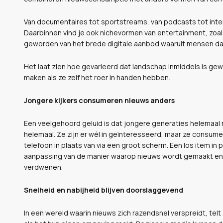
Van documentaires tot sportstreams, van podcasts tot inter
Daarbinnen vind je ook nichevormen van entertainment, zoa
geworden van het brede digitale aanbod waaruit mensen dag
Het laat zien hoe gevarieerd dat landschap inmiddels is ge
maken als ze zelf het roer in handen hebben.
Jongere kijkers consumeren nieuws anders
Een veelgehoord geluid is dat jongere generaties helemaal n
helemaal. Ze zijn er wél in geïnteresseerd, maar ze consumer
telefoon in plaats van via een groot scherm. Een los item in 
aanpassing van de manier waarop nieuws wordt gemaakt en 
verdwenen.
Snelheid en nabijheid blijven doorslaggevend
In een wereld waarin nieuws zich razendsnel verspreidt, telt