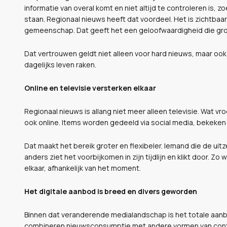
informatie van overal komt en niet altijd te controleren is, 
staan. Regionaal nieuws heeft dat voordeel. Het is zichtbaa
gemeenschap. Dat geeft het een geloofwaardigheid die gr
Dat vertrouwen geldt niet alleen voor hard nieuws, maar oo
dagelijks leven raken.
Online en televisie versterken elkaar
Regionaal nieuws is allang niet meer alleen televisie. Wat vr
ook online. Items worden gedeeld via social media, bekeke
Dat maakt het bereik groter en flexibeler. Iemand die de uitz
anders ziet het voorbijkomen in zijn tijdlijn en klikt door.
elkaar, afhankelijk van het moment.
Het digitale aanbod is breed en divers geworden
Binnen dat veranderende medialandschap is het totale aanb
combineren nieuwsconsumptie met andere vormen van content