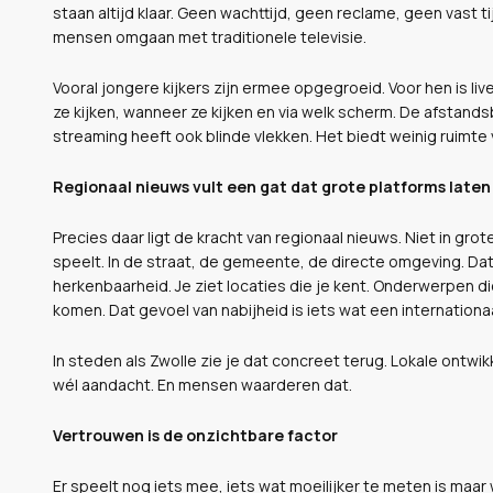
staan altijd klaar. Geen wachttijd, geen reclame, geen vast 
mensen omgaan met traditionele televisie.
Vooral jongere kijkers zijn ermee opgegroeid. Voor hen is liv
ze kijken, wanneer ze kijken en via welk scherm. De afstand
streaming heeft ook blinde vlekken. Het biedt weinig ruimte v
Regionaal nieuws vult een gat dat grote platforms laten
Precies daar ligt de kracht van regionaal nieuws. Niet in grot
speelt. In de straat, de gemeente, de directe omgeving. Dat
herkenbaarheid. Je ziet locaties die je kent. Onderwerpen d
komen. Dat gevoel van nabijheid is iets wat een internationa
In steden als Zwolle zie je dat concreet terug. Lokale ontwik
wél aandacht. En mensen waarderen dat.
Vertrouwen is de onzichtbare factor
Er speelt nog iets mee, iets wat moeilijker te meten is maar w