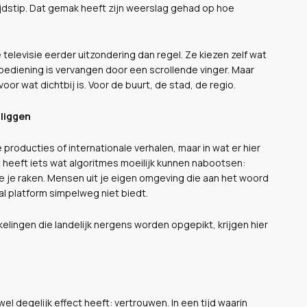
tijdstip. Dat gemak heeft zijn weerslag gehad op hoe
e televisie eerder uitzondering dan regel. Ze kiezen zelf wat
sbediening is vervangen door een scrollende vinger. Maar
oor wat dichtbij is. Voor de buurt, de stad, de regio.
 liggen
e producties of internationale verhalen, maar in wat er hier
 heeft iets wat algoritmes moeilijk kunnen nabootsen:
ie je raken. Mensen uit je eigen omgeving die aan het woord
al platform simpelweg niet biedt.
kelingen die landelijk nergens worden opgepikt, krijgen hier
el degelijk effect heeft: vertrouwen. In een tijd waarin