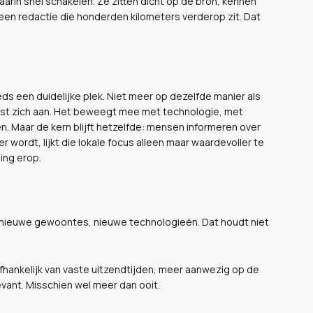
arin snel schakelen. Ze zitten dicht op de bron, kennen
en redactie die honderden kilometers verderop zit. Dat
ds een duidelijke plek. Niet meer op dezelfde manier als
 past zich aan. Het beweegt mee met technologie, met
n. Maar de kern blijft hetzelfde: mensen informeren over
er wordt, lijkt die lokale focus alleen maar waardevoller te
ing erop.
, nieuwe gewoontes, nieuwe technologieën. Dat houdt niet
fhankelijk van vaste uitzendtijden, meer aanwezig op de
vant. Misschien wel meer dan ooit.