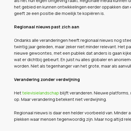
als het hun eigen omgeving raakt. Regionale media kunnen da
het gebied en kunnen ontwikkelingen eerder oppakken dan e
geeft ze een positie die moeilijk te kopiëren is.
Regionaal nieuws past zich aan
Ondanks alle veranderingen heeft regionaal nieuws nog stee
twintig jaar geleden, maar zeker niet minder relevant. Het
nieuwe gewoontes, met een publiek dat anders is gaan kijke
wat er dichtbij gebeurt. En juist nu alles globaler en anoniem
worden. Niet als tegenhanger van het grote, maar als aanvull
Verandering zonder verdwijning
Het
televisielandschap
blijft veranderen. Nieuwe platforms
op. Maar verandering betekent niet verdwijning.
Regionaal nieuws is daar een helder voorbeeld van. Minder a
plekken waar mensen tegenwoordig zijn. Maar nog altijd rele