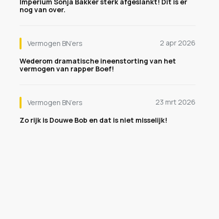
Imperium Sonja Bakker sterk afgeslankt! Dit is er
nog van over.
2 apr 2026
Vermogen BN’ers
Wederom dramatische ineenstorting van het
vermogen van rapper Boef!
23 mrt 2026
Vermogen BN’ers
Zo rijk is Douwe Bob en dat is niet misselijk!