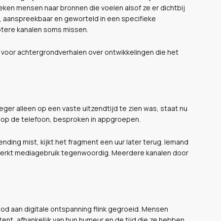
zoeken mensen naar bronnen die voelen alsof ze er dichtbij
r, aanspreekbaar en geworteld in een specifieke
otere kanalen soms missen.
k voor achtergrondverhalen over ontwikkelingen die het
oeger alleen op een vaste uitzendtijd te zien was, staat nu
n op de telefoon, besproken in appgroepen.
ending mist, kijkt het fragment een uur later terug. Iemand
 Zo werkt mediagebruik tegenwoordig. Meerdere kanalen door
od aan digitale ontspanning flink gegroeid. Mensen
, afhankelijk van hun humeur en de tijd die ze hebben.