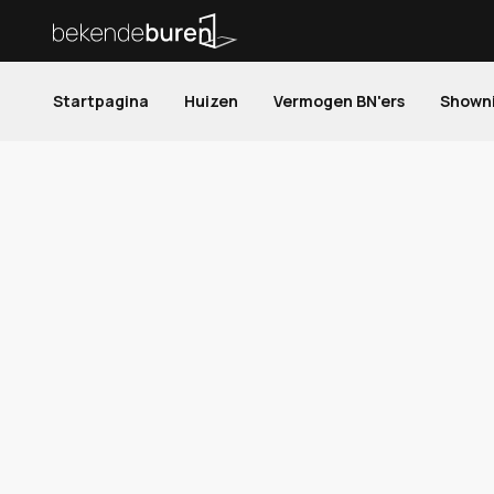
Startpagina
Huizen
Vermogen BN'ers
Shown