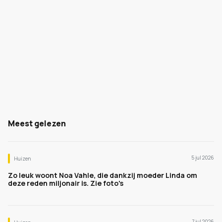
Meest gelezen
5 jul 2026
Huizen
Zo leuk woont Noa Vahle, die dankzij moeder Linda om
deze reden miljonair is. Zie foto's
7 jul 2026