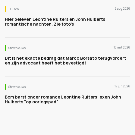
5 aug 2026
Huizen
Hier beleven Leontine Ruiters en John Huiberts
romantische nachten. Zie foto's
18 mrt 2026
Shownieuws
Dit is het exacte bedrag dat Marco Borsato terugvordert
en zijn advocaat heeft het bevestigd!
17 jun 2026
Shownieuws
Bom barst onder romance Leontine Ruiters: exen John
Huiberts "op oorlogspad"