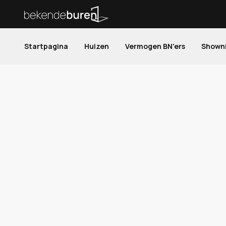
Startpagina
Huizen
Vermogen BN'ers
Shown