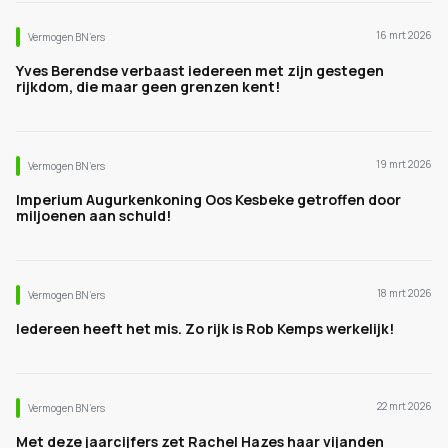
16 mrt 2026
Vermogen BN’ers
Yves Berendse verbaast iedereen met zijn gestegen
rijkdom, die maar geen grenzen kent!
19 mrt 2026
Vermogen BN’ers
Imperium Augurkenkoning Oos Kesbeke getroffen door
miljoenen aan schuld!
18 mrt 2026
Vermogen BN’ers
Iedereen heeft het mis. Zo rijk is Rob Kemps werkelijk!
22 mrt 2026
Vermogen BN’ers
Met deze jaarcijfers zet Rachel Hazes haar vijanden