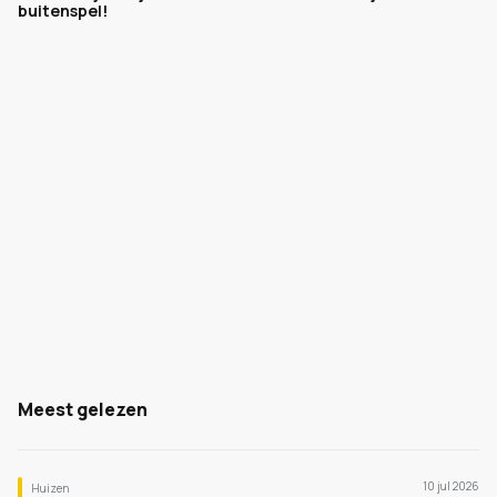
buitenspel!
Meest gelezen
10 jul 2026
Huizen