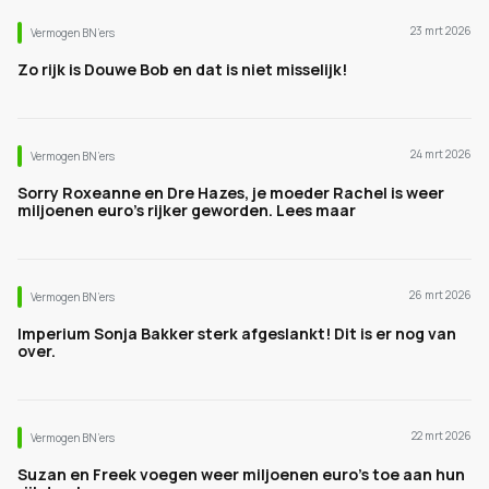
23 mrt 2026
Vermogen BN’ers
Zo rijk is Douwe Bob en dat is niet misselijk!
24 mrt 2026
Vermogen BN’ers
Sorry Roxeanne en Dre Hazes, je moeder Rachel is weer
miljoenen euro's rijker geworden. Lees maar
26 mrt 2026
Vermogen BN’ers
Imperium Sonja Bakker sterk afgeslankt! Dit is er nog van
over.
22 mrt 2026
Vermogen BN’ers
Suzan en Freek voegen weer miljoenen euro's toe aan hun