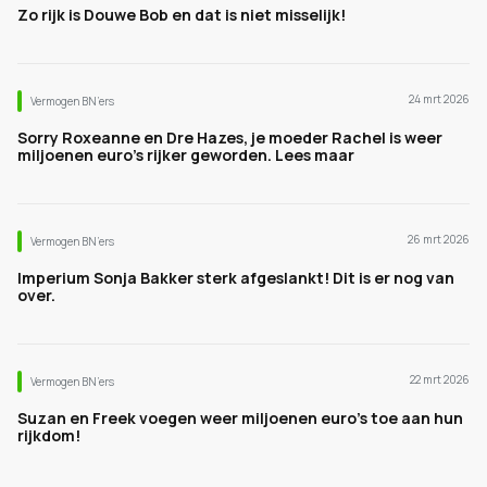
Zo rijk is Douwe Bob en dat is niet misselijk!
24 mrt 2026
Vermogen BN’ers
Sorry Roxeanne en Dre Hazes, je moeder Rachel is weer
miljoenen euro's rijker geworden. Lees maar
26 mrt 2026
Vermogen BN’ers
Imperium Sonja Bakker sterk afgeslankt! Dit is er nog van
over.
22 mrt 2026
Vermogen BN’ers
Suzan en Freek voegen weer miljoenen euro's toe aan hun
rijkdom!