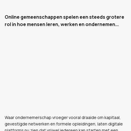
Online gemeenschappen spelen een steeds grotere
rol in hoe mensen leren, werken en ondernemen...
Waar ondernemerschap vroeger vooral draaide om kapitaal,
gevestigde netwerken en formele opleidingen, laten digitale
platforms nu zien dat vrijwel iedereen kan starten met een