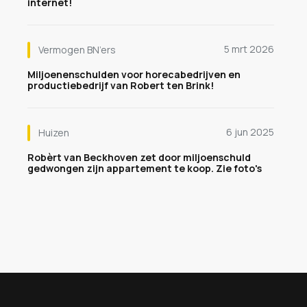
internet!
5 mrt 2026
Vermogen BN’ers
Miljoenenschulden voor horecabedrijven en
productiebedrijf van Robert ten Brink!
6 jun 2025
Huizen
Robèrt van Beckhoven zet door miljoenschuld
gedwongen zijn appartement te koop. Zie foto's