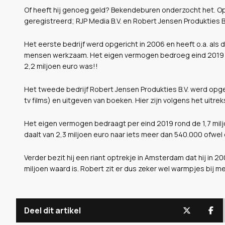
Of heeft hij genoeg geld? Bekendeburen onderzocht het. O
geregistreerd; RJP Media B.V. en Robert Jensen Produkties B
Het eerste bedrijf werd opgericht in 2006 en heeft o.a. als d
mensen werkzaam. Het eigen vermogen bedroeg eind 2019 bij
2,2 miljoen euro was!!
Het tweede bedrijf Robert Jensen Produkties B.V. werd opger
tv films) en uitgeven van boeken. Hier zijn volgens het uit
Het eigen vermogen bedraagt per eind 2019 rond de 1,7 miljoe
daalt van 2,3 miljoen euro naar iets meer dan 540.000 ofwel e
Verder bezit hij een riant optrekje in Amsterdam dat hij in 2
miljoen waard is. Robert zit er dus zeker wel warmpjes bij 
Deel dit artikel