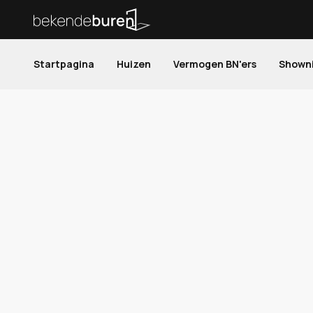
Startpagina
Huizen
Vermogen BN'ers
Shown