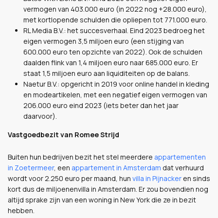
vermogen van 403.000 euro (in 2022 nog +28.000 euro),
met kortlopende schulden die opliepen tot 771.000 euro.
RL Media B.V.: het succesverhaal. Eind 2023 bedroeg het
eigen vermogen 3,5 miljoen euro (een stijging van
600.000 euro ten opzichte van 2022). Ook de schulden
daalden flink van 1,4 miljoen euro naar 685.000 euro. Er
staat 1,5 miljoen euro aan liquiditeiten op de balans.
Naetur B.V.: opgericht in 2019 voor online handel in kleding
en modeartikelen, met een negatief eigen vermogen van
206.000 euro eind 2023 (iets beter dan het jaar
daarvoor).
Vastgoedbezit van Romee Strijd
Buiten hun bedrijven bezit het stel meerdere
appartementen
in Zoetermeer
, een
appartement in Amsterdam
dat verhuurd
wordt voor 2.250 euro per maand, hun
villa in Pijnacker
en sinds
kort dus de miljoenenvilla in Amsterdam. Er zou bovendien nog
altijd sprake zijn van een woning in New York die ze in bezit
hebben.