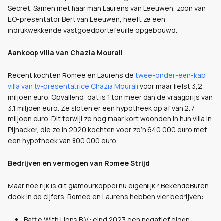
Secret. Samen met haar man Laurens van Leeuwen, zoon van
EO-presentator Bert van Leeuwen, heeft ze een
indrukwekkende vastgoedportefeuille opgebouwd.
Aankoop villa van Chazia Mourali
Recent kochten Romee en Laurens de
twee-onder-een-kap
villa van tv-presentatrice Chazia Mourali
voor maar liefst 3,2
miljoen euro. Opvallend: dat is 1 ton meer dan de vraagprijs van
3,1 miljoen euro. Ze sloten er een hypotheek op af van 2,7
miljoen euro. Dit terwijl ze nog maar kort woonden in hun villa in
Pijnacker, die ze in 2020 kochten voor zo’n 640.000 euro met
een hypotheek van 800.000 euro.
Bedrijven en vermogen van Romee Strijd
Maar hoe rijk is dit glamourkoppel nu eigenlijk? BekendeBuren
dook in de cijfers. Romee en Laurens hebben vier bedrijven:
Battle With Lions B.V.: eind 2023 een negatief eigen