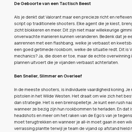
De Geboorte van een Tactisch Beest
Als je denkt dat Valorant maar een precieze richt en reflex
script op traditionele shooters. Elke agent die je kiest, bre
zicht blokkeren en meer. Dit zijn niet maar willekeurige gi
onverwachte manieren kunnen veranderen. Bedenk dat je ee
aanrennen met een flashbang, welke je verbaast en kwetsbaar
een goed getimede rookbom, welke de situatie redt. Dit is V
mechanics? Ja, die doen er toe, maar de echte overwinning is
plannen uitvoert die je vijanden verbaast achterlaten.
Ben Sneller, Slimmer en Overleef
In de meeste shooters, is individuele vaardigheid koning. Je ri
pistolen in het Wilde Westen. Het draait om wie zich het bes
dan strategie. Het is een breinspelletje. Je kunt een rush na
wanneer ze bezig zijn hun rookbommen te herladen. En dat 
headshots en meer om het raken van de Ego’s van je tegenst
moet terugtrekken en wanneer je all-in moet gaan in een wilde
verrassing plantte terwijl je team de vijand op afstand hie