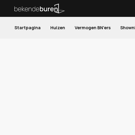
Startpagina
Huizen
Vermogen BN'ers
Shown