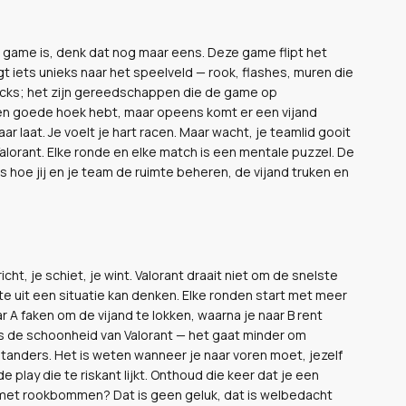
en game is, denk dat nog maar eens. Deze game flipt het
ngt iets unieks naar het speelveld — rook, flashes, muren die
mmicks; het zijn gereedschappen die de game op
n goede hoek hebt, maar opeens komt er een vijand
 laat. Je voelt je hart racen. Maar wacht, je teamlid gooit
alorant. Elke ronde en elke match is een mentale puzzel. De
 hoe jij en je team de ruimte beheren, de vijand truken en
cht, je schiet, je wint. Valorant draait niet om de snelste
te uit een situatie kan denken. Elke ronden start met meer
ar A faken om de vijand te lokken, waarna je naar B rent
is de schoonheid van Valorant — het gaat minder om
anders. Het is weten wanneer je naar voren moet, jezelf
 play die te riskant lijkt. Onthoud die keer dat je een
ld met rookbommen? Dat is geen geluk, dat is welbedacht