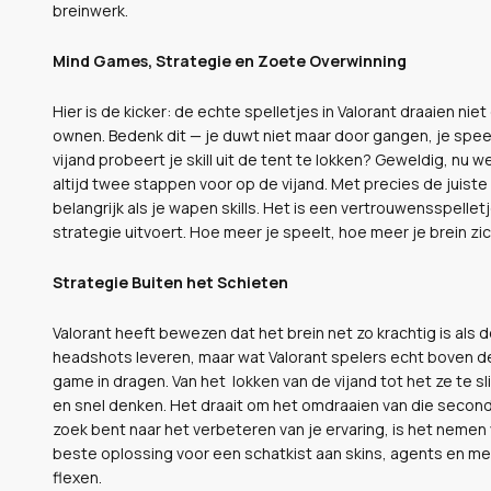
breinwerk.
Mind Games, Strategie en Zoete Overwinning
Hier is de kicker: de echte spelletjes in Valorant draaien nie
ownen. Bedenk dit — je duwt niet maar door gangen, je spee
vijand probeert je skill uit de tent te lokken? Geweldig, nu w
altijd twee stappen voor op de vijand. Met precies de juist
belangrijk als je wapen skills. Het is een vertrouwensspell
strategie uitvoert. Hoe meer je speelt, hoe meer je brein zic
Strategie Buiten het Schieten
Valorant heeft bewezen dat het brein net zo krachtig is als 
headshots leveren, maar wat Valorant spelers echt boven de
game in dragen. Van het lokken van de vijand tot het ze te sli
en snel denken. Het draait om het omdraaien van die second
zoek bent naar het verbeteren van je ervaring, is het nemen
beste oplossing voor een schatkist aan skins, agents en mee
flexen.