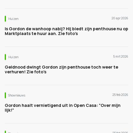
20 apr 2026
Huizen
Is Gordon de wanhoop nabij? Hij biedt zijn penthouse nu op
Marktplaats te huur aan. Zie foto’s
5 mrt 2026
Huizen
Geldnood dwingt Gordon zijn penthouse toch weer te
verhuren! Zie foto’s
25 feb 2026
Shownieuws
Gordon haalt vernietigend uit in Open Casa: “Over mijn
lijk!”