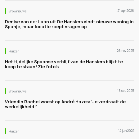
21 apr 2026
Shownieuws
Denise van der Laan uit De Hanslers vindt nieuwe woning in
Spanje, maar locatie roept vragen op
26 nov 2025
Huizen
Het tijdelijke Spaanse verblijf van de Hanslers blijkt te
koop te staan! Zie foto’s
16 sep 2025
Shownieuws
Vriendin Rachel woest op André Hazes: ‘Je verdraait de
werkelijkheid!’
14 jun 2022
Huizen