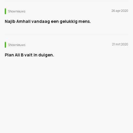
26 apr 2020
Shownieuws
Najib Amhali vandaag een gelukkig mens.
21 mrt 2020
Shownieuws
Plan Ali B valt in duigen.