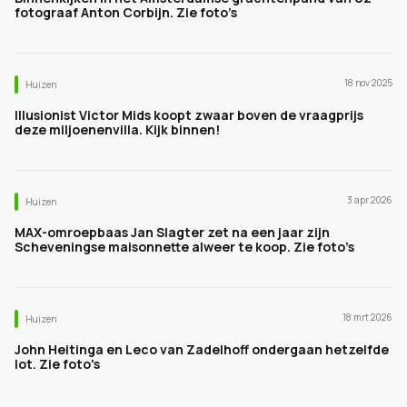
fotograaf Anton Corbijn. Zie foto’s
18 nov 2025
Huizen
Illusionist Victor Mids koopt zwaar boven de vraagprijs
deze miljoenenvilla. Kijk binnen!
3 apr 2026
Huizen
MAX-omroepbaas Jan Slagter zet na een jaar zijn
Scheveningse maisonnette alweer te koop. Zie foto’s
18 mrt 2026
Huizen
John Heitinga en Leco van Zadelhoff ondergaan hetzelfde
lot. Zie foto's