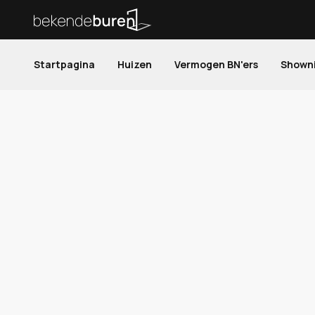
Startpagina
Huizen
Vermogen BN'ers
Shown