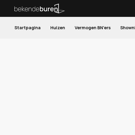
Startpagina
Huizen
Vermogen BN'ers
Shown