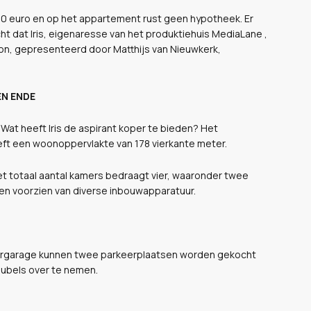
000 euro en op het appartement rust geen hypotheek. Er
ht dat Iris, eigenaresse van het produktiehuis MediaLane ,
ion, gepresenteerd door Matthijs van Nieuwkerk,
EN ENDE
. Wat heeft Iris de aspirant koper te bieden? Het
 een woonoppervlakte van 178 vierkante meter.
et totaal aantal kamers bedraagt vier, waaronder twee
 en voorzien van diverse inbouwapparatuur.
eergarage kunnen twee parkeerplaatsen worden gekocht
meubels over te nemen.