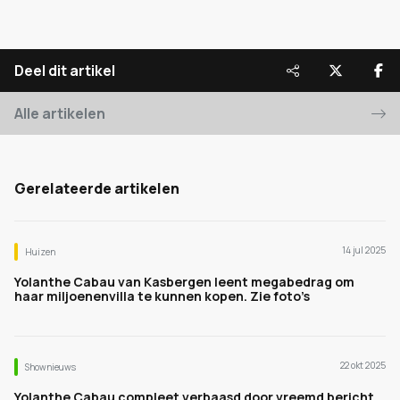
Deel dit artikel
Alle artikelen
Gerelateerde artikelen
14 jul 2025
Huizen
Yolanthe Cabau van Kasbergen leent megabedrag om
haar miljoenenvilla te kunnen kopen. Zie foto’s
22 okt 2025
Shownieuws
Yolanthe Cabau compleet verbaasd door vreemd bericht