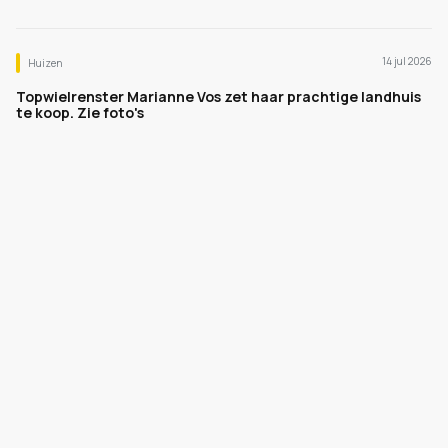
14 jul 2026
Huizen
Topwielrenster Marianne Vos zet haar prachtige landhuis
te koop. Zie foto's