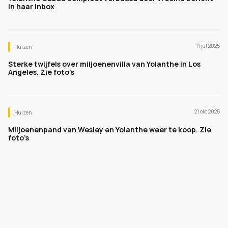
in haar inbox
11 jul 2025
Huizen
Sterke twijfels over miljoenenvilla van Yolanthe in Los
Angeles. Zie foto's
21 okt 2025
Huizen
Miljoenenpand van Wesley en Yolanthe weer te koop. Zie
foto’s