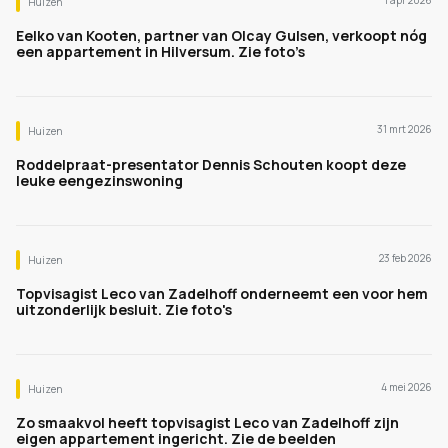
1 apr 2026
Huizen
Eelko van Kooten, partner van Olcay Gulsen, verkoopt nóg
een appartement in Hilversum. Zie foto’s
31 mrt 2026
Huizen
Roddelpraat-presentator Dennis Schouten koopt deze
leuke eengezinswoning
23 feb 2026
Huizen
Topvisagist Leco van Zadelhoff onderneemt een voor hem
uitzonderlijk besluit. Zie foto's
4 mei 2026
Huizen
Zo smaakvol heeft topvisagist Leco van Zadelhoff zijn
eigen appartement ingericht. Zie de beelden