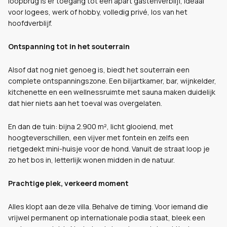
loopbrug is er toegang tot een apart gastenverblijf, ideaal
voor logees, werk of hobby, volledig privé, los van het
hoofdverblijf.
Ontspanning tot in het souterrain
Alsof dat nog niet genoeg is, biedt het souterrain een
complete ontspanningszone. Een biljartkamer, bar, wijnkelder,
kitchenette en een wellnessruimte met sauna maken duidelijk
dat hier niets aan het toeval was overgelaten.
En dan de tuin: bijna 2.900 m², licht glooiend, met
hoogteverschillen, een vijver met fontein en zelfs een
rietgedekt mini-huisje voor de hond. Vanuit de straat loop je
zo het bos in, letterlijk wonen midden in de natuur.
Prachtige plek, verkeerd moment
Alles klopt aan deze villa. Behalve de timing. Voor iemand die
vrijwel permanent op internationale podia staat, bleek een