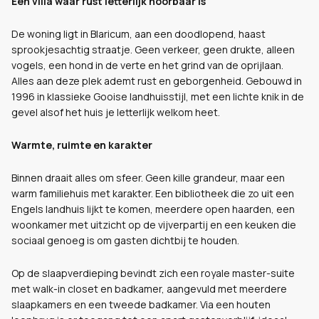
Een villa waar rust letterlijk hoorbaar is
De woning ligt in Blaricum, aan een doodlopend, haast
sprookjesachtig straatje. Geen verkeer, geen drukte, alleen
vogels, een hond in de verte en het grind van de oprijlaan.
Alles aan deze plek ademt rust en geborgenheid. Gebouwd in
1996 in klassieke Gooise landhuisstijl, met een lichte knik in de
gevel alsof het huis je letterlijk welkom heet.
Warmte, ruimte en karakter
Binnen draait alles om sfeer. Geen kille grandeur, maar een
warm familiehuis met karakter. Een bibliotheek die zo uit een
Engels landhuis lijkt te komen, meerdere open haarden, een
woonkamer met uitzicht op de vijverpartij en een keuken die
sociaal genoeg is om gasten dichtbij te houden.
Op de slaapverdieping bevindt zich een royale master-suite
met walk-in closet en badkamer, aangevuld met meerdere
slaapkamers en een tweede badkamer. Via een houten