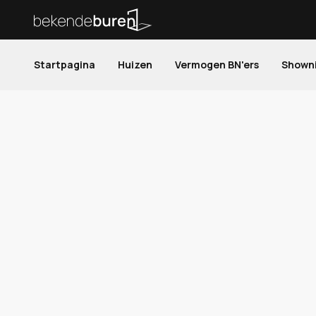
Startpagina
Huizen
Vermogen BN'ers
Shown