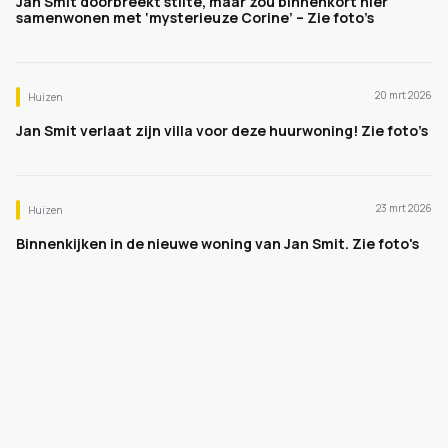
Jan Smit doorbreekt stilte, maar zou binnenkort hier
samenwonen met ‘mysterieuze Corine’ – Zie foto’s
20 mrt 2026
Huizen
Jan Smit verlaat zijn villa voor deze huurwoning! Zie foto’s
23 mrt 2026
Huizen
Binnenkijken in de nieuwe woning van Jan Smit. Zie foto's