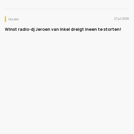
27 jul 2026
Huizen
Winst radio-dj Jeroen van Inkel dreigt ineen te storten!