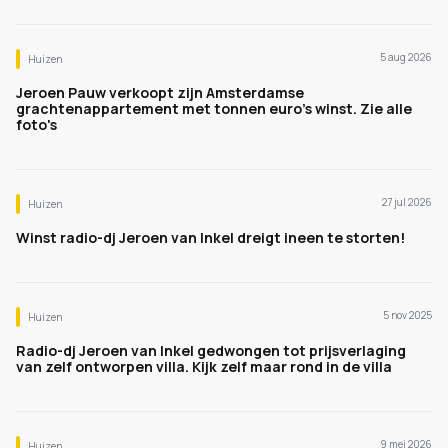
5 aug 2026
Huizen
Jeroen Pauw verkoopt zijn Amsterdamse
grachtenappartement met tonnen euro's winst. Zie alle
foto's
27 jul 2026
Huizen
Winst radio-dj Jeroen van Inkel dreigt ineen te storten!
5 nov 2025
Huizen
Radio-dj Jeroen van Inkel gedwongen tot prijsverlaging
van zelf ontworpen villa. Kijk zelf maar rond in de villa
9 mei 2026
Huizen