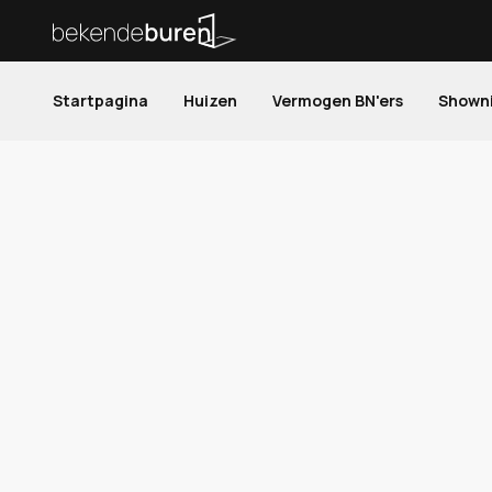
Startpagina
Huizen
Vermogen BN'ers
Shown