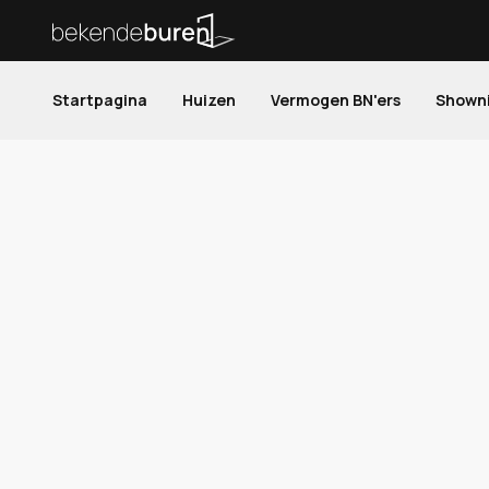
Startpagina
Huizen
Vermogen BN'ers
Shown