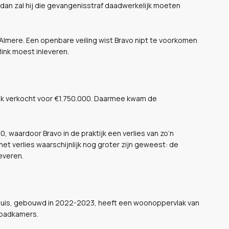
 dan zal hij die gevangenisstraf daadwerkelijk moeten
 Almere. Een openbare veiling wist Bravo nipt te voorkomen
link moest inleveren.
elijk verkocht voor €1.750.000. Daarmee kwam de
 waardoor Bravo in de praktijk een verlies van zo’n
et verlies waarschijnlijk nog groter zijn geweest: de
everen.
ne huis, gebouwd in 2022-2023, heeft een woonoppervlak van
 badkamers.