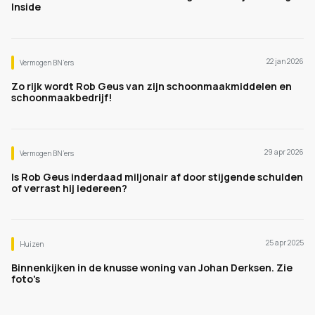
Inside
22 jan 2026
Vermogen BN’ers
Zo rijk wordt Rob Geus van zijn schoonmaakmiddelen en
schoonmaakbedrijf!
29 apr 2026
Vermogen BN’ers
Is Rob Geus inderdaad miljonair af door stijgende schulden
of verrast hij iedereen?
25 apr 2025
Huizen
Binnenkijken in de knusse woning van Johan Derksen. Zie
foto's