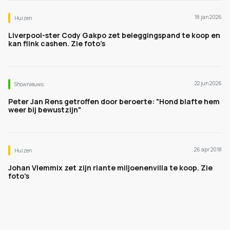
18 jan 2026
Huizen
Liverpool-ster Cody Gakpo zet beleggingspand te koop en
kan flink cashen. Zie foto’s
22 jun 2026
Shownieuws
Peter Jan Rens getroffen door beroerte: "Hond blafte hem
weer bij bewustzijn"
26 apr 2018
Huizen
Johan Vlemmix zet zijn riante miljoenenvilla te koop. Zie
foto's