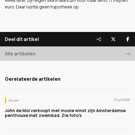
week later zijn eigen villa in Blaricum voor maar liefst 11 miljoen
euro. Daar rustte geen hypotheek op.
Deel dit artikel
Alle artikelen
Gerelateerde artikelen
10 jun 2026
Huizen
John de Mol verkoopt met mooie winst zijn Amsterdamse
penthouse met zwembad. Zie foto's