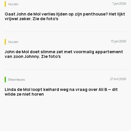
7 jan 2026
Huizen
Gaat John de Mol verlies lijden op zijn penthouse? Het lijkt
vrijwel zeker. Zie de foto's
13 jan 2026
Huizen
John de Mol doet slimme zet met voormalig appartement
van zoon Johnny. Zie foto's
27 mrt 2026
Shownieuws
Linda de Mol loopt keihard weg na vraag over Ali B — dit
wilde ze niet horen