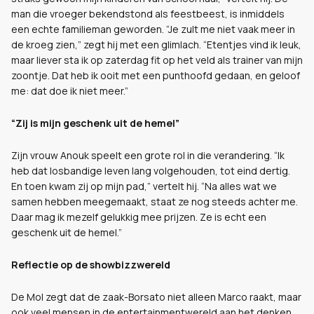
man die vroeger bekendstond als feestbeest, is inmiddels
een echte familieman geworden. “Je zult me niet vaak meer in
de kroeg zien,” zegt hij met een glimlach. “Etentjes vind ik leuk,
maar liever sta ik op zaterdag fit op het veld als trainer van mijn
zoontje. Dat heb ik ooit met een punthoofd gedaan, en geloof
me: dat doe ik niet meer.”
“Zij is mijn geschenk uit de hemel”
Zijn vrouw Anouk speelt een grote rol in die verandering. “Ik
heb dat losbandige leven lang volgehouden, tot eind dertig.
En toen kwam zij op mijn pad,” vertelt hij. “Na alles wat we
samen hebben meegemaakt, staat ze nog steeds achter me.
Daar mag ik mezelf gelukkig mee prijzen. Ze is echt een
geschenk uit de hemel.”
Reflectie op de showbizzwereld
De Mol zegt dat de zaak-Borsato niet alleen Marco raakt, maar
ook veel mensen in de entertainmentwereld aan het denken