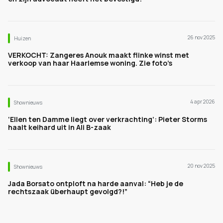
26 nov 2025
Huizen
VERKOCHT: Zangeres Anouk maakt flinke winst met
verkoop van haar Haarlemse woning. Zie foto’s
4 apr 2026
Shownieuws
‘Ellen ten Damme liegt over verkrachting’: Pieter Storms
haalt keihard uit in Ali B-zaak
20 nov 2025
Shownieuws
Jada Borsato ontploft na harde aanval: “Heb je de
rechtszaak überhaupt gevolgd?!”