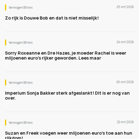
23 mrt 2026
Vermogen BN’ers
Zo rijk is Douwe Bob en dat is niet misselijk!
24 mrt 2026
Vermogen BN’ers
Sorry Roxeanne en Dre Hazes, je moeder Rachel is weer
miljoenen euro's rijker geworden. Lees maar
26 mrt 2026
Vermogen BN’ers
Imperium Sonja Bakker sterk afgeslankt! Dit is er nog van
over.
22 mrt 2026
Vermogen BN’ers
Suzan en Freek voegen weer miljoenen euro's toe aan hun
rijkdom!