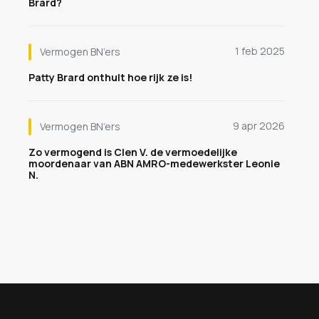
Brard?
1 feb 2025
Vermogen BN’ers
Patty Brard onthult hoe rijk ze is!
9 apr 2026
Vermogen BN’ers
Zo vermogend is Clen V. de vermoedelijke
moordenaar van ABN AMRO-medewerkster Leonie
N.