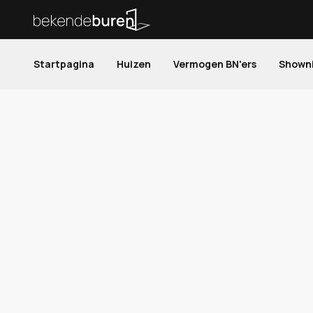
Startpagina
Huizen
Vermogen BN'ers
Shown