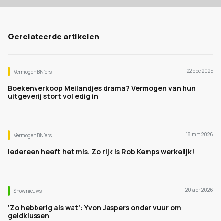
Gerelateerde artikelen
22 dec 2025
Vermogen BN’ers
Boekenverkoop Meilandjes drama? Vermogen van hun
uitgeverij stort volledig in
18 mrt 2026
Vermogen BN’ers
Iedereen heeft het mis. Zo rijk is Rob Kemps werkelijk!
20 apr 2026
Shownieuws
‘Zo hebberig als wat’: Yvon Jaspers onder vuur om
geldklussen