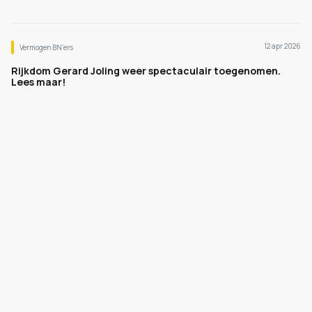
12 apr 2026
Vermogen BN’ers
Rijkdom Gerard Joling weer spectaculair toegenomen.
Lees maar!