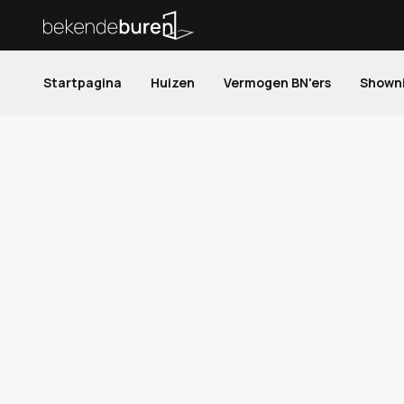
Startpagina
Huizen
Vermogen BN'ers
Shown