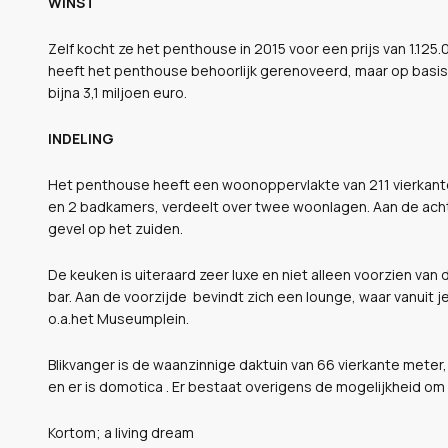
WINST
Zelf kocht ze het penthouse in 2015 voor een prijs van 1.125
heeft het penthouse behoorlijk gerenoveerd, maar op basi
bijna 3,1 miljoen euro.
INDELING
Het penthouse heeft een woonoppervlakte van 211 vierkante 
en 2 badkamers, verdeelt over twee woonlagen. Aan de acht
gevel op het zuiden.
De keuken is uiteraard zeer luxe en niet alleen voorzien va
bar. Aan de voorzijde bevindt zich een lounge, waar vanuit 
o.a.het Museumplein.
Blikvanger is de waanzinnige daktuin van 66 vierkante meter, 
en er is domotica . Er bestaat overigens de mogelijkheid om
Kortom; a living dream