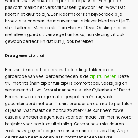
worden vaak vermaakt om perfect te passen. Een goede
pasvorm maakt het verschil tussen “gewoon” en “wow”. Dat
hoeft niet duur te zijn. Een kleermaker kan bijvoorbeeld je
broek iets innemen, de mouwen van je blazer inkorten of je T-
shirt tailleren. Mannen als Tom Hardy of Ryan Gosling zien er
niet alleen goed uit vanwege hun looks, hun kleding zit ook
gewoon perfect. En dat kun jij ook bereiken.
Draag een zip trui
Een van de meest onderschatte kledingstukken in de
garderobe van veel beroemdheden is de
zip trui heren
. Deze
trui met rits (half-zip of full-zip) is comfortabel, veelzijdig en
verrassend stijlvol. Vooral mannen als Jake Gyllenhaal of David
Beckham worden regelmatig gespot in zo’n trui, vaak
gecombineerd met een T-shirt eronder en een nette pantalon
of jeans. Wat maakt de zip trui zo sterk? Je kunt hem zowel
casual als netter dragen. Kies voor een model van merinowol of
kasjmier voor een luxe uitstraling. Ga voor neutrale kleuren
zoals navy, grijs of beige, ze passen namelijk overal bij. Als je
de rits een beetje open laat, ontstaat er een relaxte,