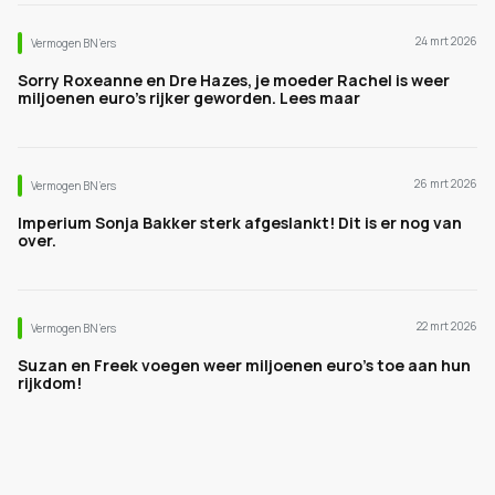
24 mrt 2026
Vermogen BN’ers
Sorry Roxeanne en Dre Hazes, je moeder Rachel is weer
miljoenen euro's rijker geworden. Lees maar
26 mrt 2026
Vermogen BN’ers
Imperium Sonja Bakker sterk afgeslankt! Dit is er nog van
over.
22 mrt 2026
Vermogen BN’ers
Suzan en Freek voegen weer miljoenen euro's toe aan hun
rijkdom!