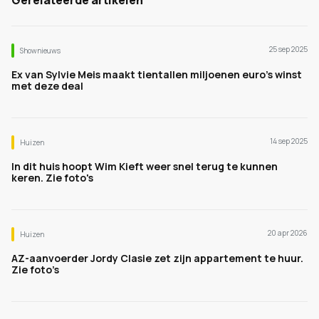
Gerelateerde artikelen
25 sep 2025
Shownieuws
Ex van Sylvie Meis maakt tientallen miljoenen euro’s winst
met deze deal
14 sep 2025
Huizen
In dit huis hoopt Wim Kieft weer snel terug te kunnen
keren. Zie foto's
20 apr 2026
Huizen
AZ-aanvoerder Jordy Clasie zet zijn appartement te huur.
Zie foto’s