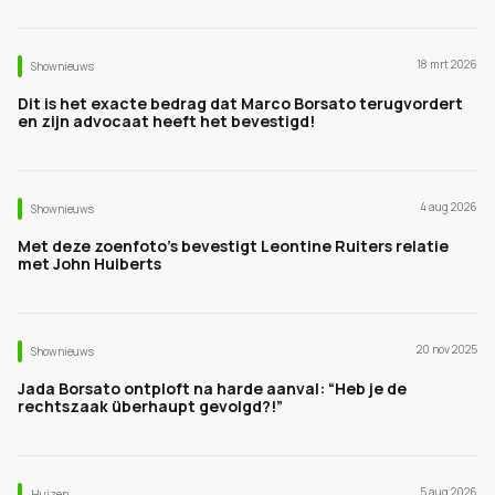
18 mrt 2026
Shownieuws
Dit is het exacte bedrag dat Marco Borsato terugvordert
en zijn advocaat heeft het bevestigd!
4 aug 2026
Shownieuws
Met deze zoenfoto's bevestigt Leontine Ruiters relatie
met John Huiberts
20 nov 2025
Shownieuws
Jada Borsato ontploft na harde aanval: “Heb je de
rechtszaak überhaupt gevolgd?!”
5 aug 2026
Huizen