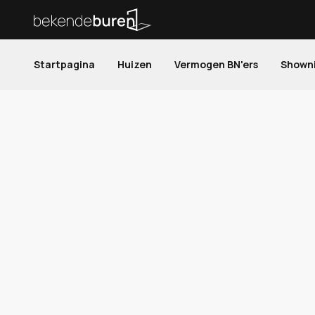
Startpagina
Huizen
Vermogen BN'ers
Shown