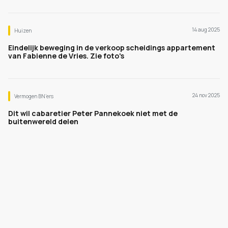
14 aug 2025
Huizen
Eindelijk beweging in de verkoop scheidings appartement
van Fabienne de Vries. Zie foto's
24 nov 2025
Vermogen BN’ers
Dit wil cabaretier Peter Pannekoek niet met de
buitenwereld delen