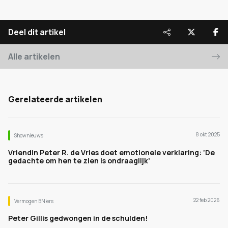
Deel dit artikel
Alle artikelen
Gerelateerde artikelen
8 okt 2025
Shownieuws
Vriendin Peter R. de Vries doet emotionele verklaring: ‘De
gedachte om hen te zien is ondraaglijk’
22 feb 2026
Vermogen BN’ers
Peter Gillis gedwongen in de schulden!