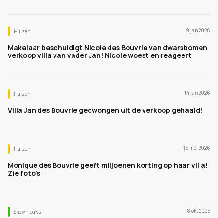
9 jan 2026
Huizen
Makelaar beschuldigt Nicole des Bouvrie van dwarsbomen
verkoop villa van vader Jan! Nicole woest en reageert
14 jan 2026
Huizen
Villa Jan des Bouvrie gedwongen uit de verkoop gehaald!
15 mei 2026
Huizen
Monique des Bouvrie geeft miljoenen korting op haar villa!
Zie foto’s
8 okt 2025
Shownieuws