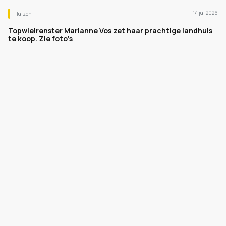
14 jul 2026
Huizen
Topwielrenster Marianne Vos zet haar prachtige landhuis
te koop. Zie foto's