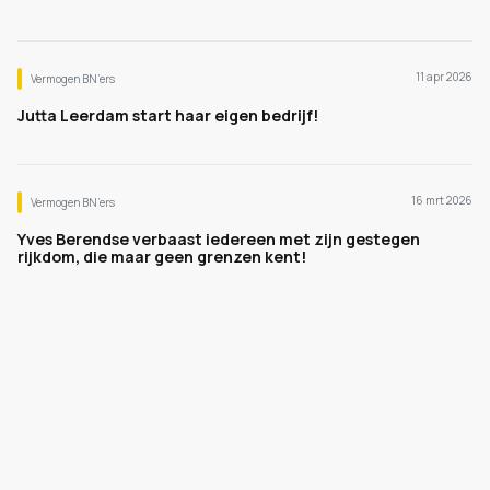
11 apr 2026
Vermogen BN’ers
Jutta Leerdam start haar eigen bedrijf!
16 mrt 2026
Vermogen BN’ers
Yves Berendse verbaast iedereen met zijn gestegen
rijkdom, die maar geen grenzen kent!