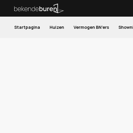
Startpagina
Huizen
Vermogen BN'ers
Shown