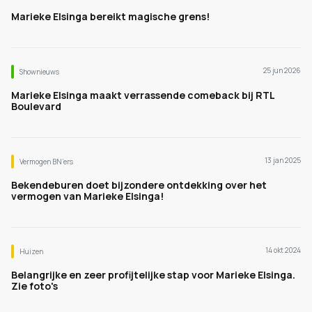
Marieke Elsinga bereikt magische grens!
25 jun 2026
Shownieuws
Marieke Elsinga maakt verrassende comeback bij RTL
Boulevard
13 jan 2025
Vermogen BN’ers
Bekendeburen doet bijzondere ontdekking over het
vermogen van Marieke Elsinga!
14 okt 2024
Huizen
Belangrijke en zeer profijtelijke stap voor Marieke Elsinga.
Zie foto's