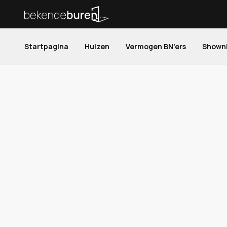
Startpagina
Huizen
Vermogen BN'ers
Shown