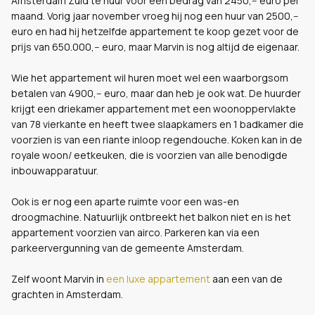
Amsterdam Zuid te huur voor een bedrag van 2450,-- euro per
maand. Vorig jaar november vroeg hij nog een huur van 2500,--
euro en had hij hetzelfde appartement te koop gezet voor de
prijs van 650.000,-- euro, maar Marvin is nog altijd de eigenaar.
Wie het appartement wil huren moet wel een waarborgsom
betalen van 4900,-- euro, maar dan heb je ook wat. De huurder
krijgt een driekamer appartement met een woonoppervlakte
van 78 vierkante en heeft twee slaapkamers en 1 badkamer die
voorzien is van een riante inloop regendouche. Koken kan in de
royale woon/ eetkeuken, die is voorzien van alle benodigde
inbouwapparatuur.
Ook is er nog een aparte ruimte voor een was-en
droogmachine. Natuurlijk ontbreekt het balkon niet en is het
appartement voorzien van airco. Parkeren kan via een
parkeervergunning van de gemeente Amsterdam.
Zelf woont Marvin in
een luxe appartement
aan een van de
grachten in Amsterdam.