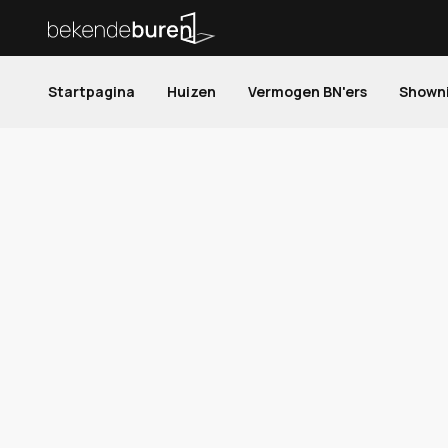
Startpagina
Huizen
Vermogen BN'ers
Shown