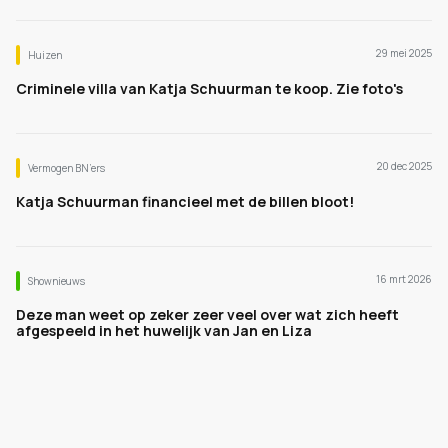
29 mei 2025
Huizen
Criminele villa van Katja Schuurman te koop. Zie foto's
20 dec 2025
Vermogen BN’ers
Katja Schuurman financieel met de billen bloot!
16 mrt 2026
Shownieuws
Deze man weet op zeker zeer veel over wat zich heeft
afgespeeld in het huwelijk van Jan en Liza