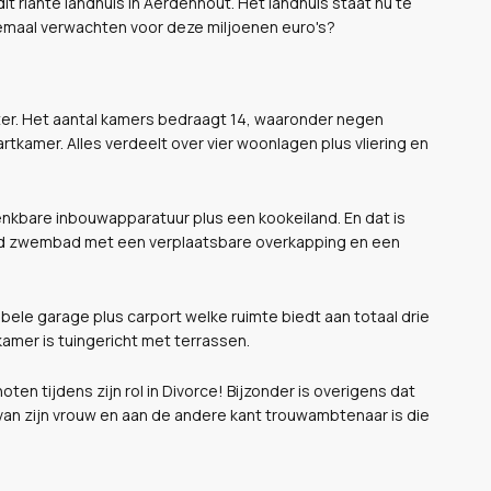
t riante landhuis in Aerdenhout. Het landhuis staat nu te
lemaal verwachten voor deze miljoenen euro's?
er. Het aantal kamers bedraagt 14, waaronder negen
rtkamer. Alles verdeelt over vier woonlagen plus vliering en
enkbare inbouwapparatuur plus een kookeiland. En dat is
armd zwembad met een verplaatsbare overkapping en een
bbele garage plus carport welke ruimte biedt aan totaal drie
amer is tuingericht met terrassen.
ten tijdens zijn rol in Divorce! Bijzonder is overigens dat
van zijn vrouw en aan de andere kant trouwambtenaar is die