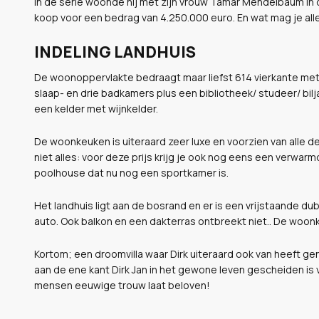
In de serie woonde hij met zijn vrouw Tamar Mendelbaum in di
koop voor een bedrag van 4.250.000 euro. En wat mag je al
INDELING LANDHUIS
De woonoppervlakte bedraagt maar liefst 614 vierkante met
slaap- en drie badkamers plus een bibliotheek/ studeer/ bilja
een kelder met wijnkelder.
De woonkeuken is uiteraard zeer luxe en voorzien van alle d
niet alles: voor deze prijs krijg je ook nog eens een verw
poolhouse dat nu nog een sportkamer is.
Het landhuis ligt aan de bosrand en er is een vrijstaande du
auto. Ook balkon en een dakterras ontbreekt niet.. De woonk
Kortom; een droomvilla waar Dirk uiteraard ook van heeft geno
aan de ene kant Dirk Jan in het gewone leven gescheiden is 
mensen eeuwige trouw laat beloven!