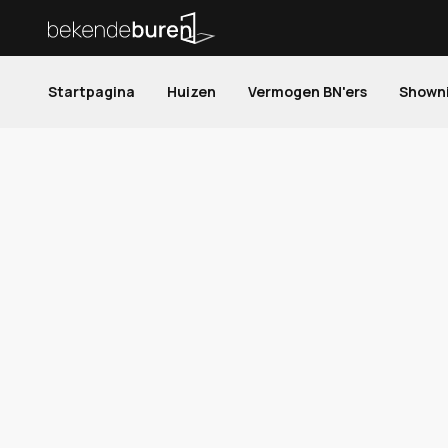
Startpagina
Huizen
Vermogen BN'ers
Shown